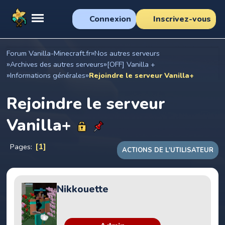
Connexion
Inscrivez-vous
»
Forum Vanilla-Minecraft.fr
Nos autres serveurs
»
»
Archives des autres serveurs
[OFF] Vanilla +
»
»
Informations générales
Rejoindre le serveur Vanilla+
Rejoindre le serveur
Vanilla+
1
Pages
ACTIONS DE L'UTILISATEUR
Nikkouette