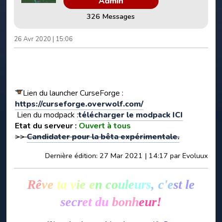
Admin
326 Messages
26 Avr 2020 | 15:06
Lien du launcher CurseForge :
https://curseforge.overwolf.com/
Lien du modpack :
télécharger le modpack ICI
Etat du serveur :
Ouvert à tous
>>
Candidater pour la bêta expérimentale.
Dernière édition
: 27 Mar 2021 | 14:17 par Evoluux
Rê
ve
ta v
ie e
n co
ule
urs
, c'e
st le
se
cr
et du
bonh
eur!