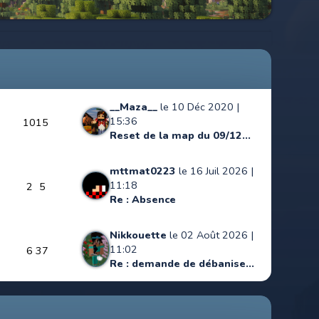
__Maza__
le 10 Déc 2020 |
15:36
10
15
Reset de la map du 09/12...
mttmat0223
le 16 Juil 2026 |
11:18
2
5
Re : Absence
Nikkouette
le 02 Août 2026 |
11:02
6
37
Re : demande de débanise...