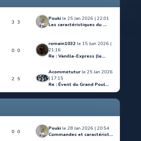
Pouki
le 25 Jan 2026 | 22:01
3
3
Les caractéristiques du ...
romain1032
le 15 Juin 2026 |
21:16
0
0
Re : Vanilla-Express (le...
Acommetutur
le 25 Jan 2026
| 17:15
2
5
Re : Évent du Grand Poul...
Pouki
le 28 Jan 2026 | 20:54
0
0
Commandes et caractérist...