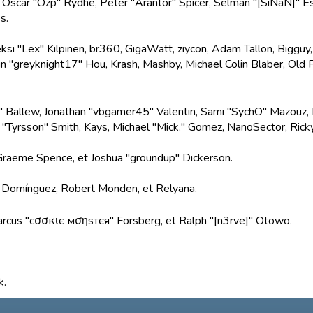
, Oscar "Ozp" Rydhé, Peter "Arantor" Spicer, Selman "[SiNaN]" E
s.
ksi "Lex" Kilpinen, br360, GigaWatt, ziycon, Adam Tallon, Bigguy
in "greyknight17" Hou, Krash, Mashby, Michael Colin Blaber, Ol
 Ballew, Jonathan "vbgamer45" Valentin, Sami "SychO" Mazouz, B
 "Tyrsson" Smith, Kays, Michael "Mick." Gomez, NanoSector, Rick
y, Graeme Spence, et Joshua "groundup" Dickerson.
" Domínguez, Robert Monden, et Relyana.
Marcus "cσσкιє мσηѕтєя" Forsberg, et Ralph "[n3rve]" Otowo.
k.