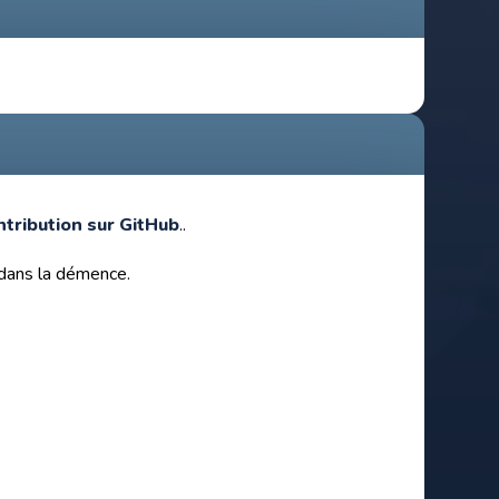
ntribution sur GitHub
..
s dans la démence.