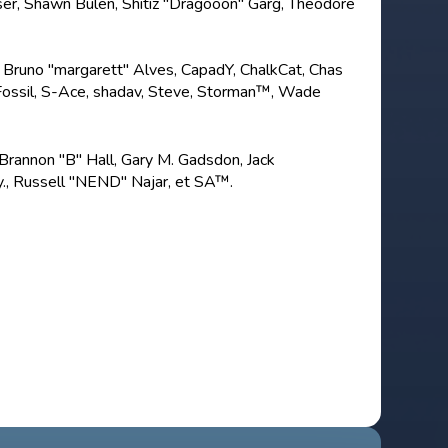
ser, Shawn Bulen, Shitiz "Dragooon" Garg, Theodore
, Bruno "margarett" Alves, CapadY, ChalkCat, Chas
d Fossil, S-Ace, shadav, Steve, Storman™, Wade
rannon "B" Hall, Gary M. Gadsdon, Jack
y., Russell "NEND" Najar, et SA™.