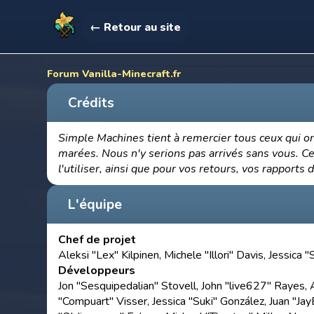
← Retour au site
Forum Vanilla-Minecraft.fr
Crédits
Simple Machines tient à remercier tous ceux qui ont
marées. Nous n'y serions pas arrivés sans vous. Cel
l'utiliser, ainsi que pour vos retours, vos rapports 
L'équipe
Chef de projet
Aleksi "Lex" Kilpinen, Michele "Illori" Davis, Jessica
Développeurs
Jon "Sesquipedalian" Stovell, John "live627" Rayes, 
"Compuart" Visser, Jessica "Suki" González, Juan "