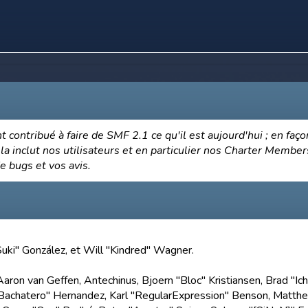
 contribué à faire de SMF 2.1 ce qu'il est aujourd'hui ; en faço
a inclut nos utilisateurs et en particulier nos Charter Members.
de bugs et vos avis.
 "Suki" González, et Will "Kindred" Wagner.
Aaron van Geffen, Antechinus, Bjoern "Bloc" Kristiansen, Brad "I
JayBachatero" Hernandez, Karl "RegularExpression" Benson, Matt