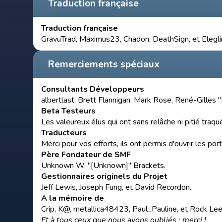
Traduction française
Traduction française
GravuTrad, Maximus23, Chadon, DeathSign, et Elegli
Remerciements spéciaux
Consultants Développeurs
albertlast, Brett Flannigan, Mark Rose, René-Gilles 
Beta Testeurs
Les valeureux élus qui ont sans relâche ni pitié traq
Traducteurs
Merci pour vos efforts, ils ont permis d'ouvrir les p
Père Fondateur de SMF
Unknown W. "[Unknown]" Brackets.
Gestionnaires originels du Projet
Jeff Lewis, Joseph Fung, et David Recordon.
A la mémoire de
Crip, K@, metallica48423, Paul_Pauline, et Rock Lee
Et à tous ceux que nous avons oubliés : merci !