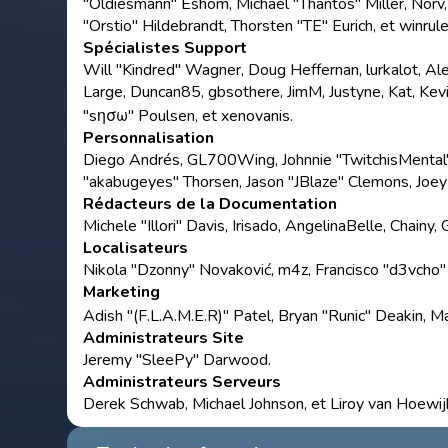
"Oldiesmann" Eshom, Michael "Thantos" Miller, Norv
"Orstio" Hildebrandt, Thorsten "TE" Eurich, et winrule
Spécialistes Support
Will "Kindred" Wagner, Doug Heffernan, lurkalot, Ale
Large, Duncan85, gbsothere, JimM, Justyne, Kat, Kev
"sησω" Poulsen, et xenovanis.
Personnalisation
Diego Andrés, GL700Wing, Johnnie "TwitchisMental"
"akabugeyes" Thorsen, Jason "JBlaze" Clemons, Joey
Rédacteurs de la Documentation
Michele "Illori" Davis, Irisado, AngelinaBelle, Chain
Localisateurs
Nikola "Dzonny" Novaković, m4z, Francisco "d3vcho
Marketing
Adish "(F.L.A.M.E.R)" Patel, Bryan "Runic" Deakin, 
Administrateurs Site
Jeremy "SleePy" Darwood.
Administrateurs Serveurs
Derek Schwab, Michael Johnson, et Liroy van Hoewij