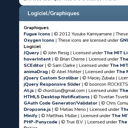
Logiciel/Graphiques
Graphiques
Fugue Icons
| © 2012 Yusuke Kamiyamane | These i
Oxygen Icons
| These icons are licensed under
GN
Logiciel
JQuery
| © John Resig | Licensed under
The MIT Li
hoverIntent
| © Brian Cherne | Licensed under
The
SCEditor
| © Sam Clarke | Licensed under
The MIT
animaDrag
| © Abel Mohler | Licensed under
The 
jQuery Custom Scrollbar
| © Maciej Zubala | Lic
jQuery Responsive Slider
| © booncon ROCKETS 
At.js
| © chord.luo@gmail.com | Licensed under
The
HTML5 Desktop Notifications
| © Tsvetan Tsvet
GAuth Code Generator/Validator
| © Chris Cornu
Dropzone.js
| © Matias Meno | Licensed under
The
Minify
| © Matthias Mullie | Licensed under
The MI
PHP-Punycode
| © True B.V. | Licensed under
The 