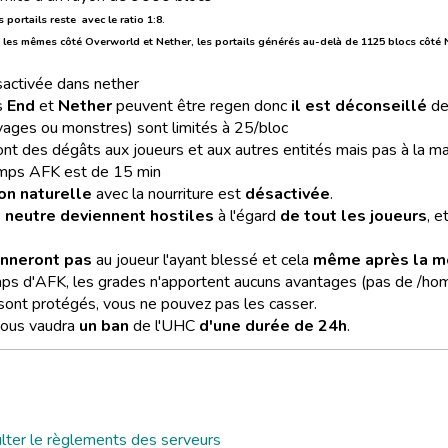
 portails reste avec le ratio 1:8.
 les mêmes côté Overworld et Nether, les portails générés au-delà de 1125 blocs côt
activée dans nether
s
End
et
Nether
peuvent être regen donc
il est déconseillé
de
ages ou monstres) sont limités à 25/bloc
ont des dégâts aux joueurs et aux autres entités mais pas à la m
emps AFK est de 15 min
on naturelle
avec la nourriture est
désactivée
.
s neutre deviennent hostiles
à l'égard
de tout les joueurs
, e
nneront pas
au joueur l'ayant blessé et cela
même après la m
s d'AFK, les grades n'apportent aucuns avantages (pas de /home, /
ont protégés, vous ne pouvez pas les casser.
ous vaudra
un ban
de l'UHC
d'une durée de 24h
.
ulter le règlements des serveurs