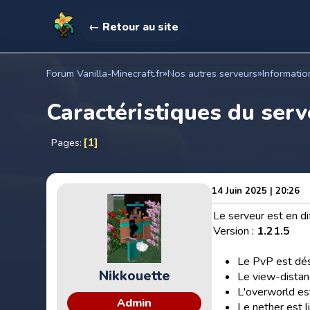
← Retour au site
»
»
Forum Vanilla-Minecraft.fr
Nos autres serveurs
Informatio
Caractéristiques du ser
1
Pages
14 Juin 2025 | 20:26
Le serveur est en di
Version :
1.21.5
Le PvP est dé
Nikkouette
Le view-distan
L'overworld es
Admin
Le nether est 