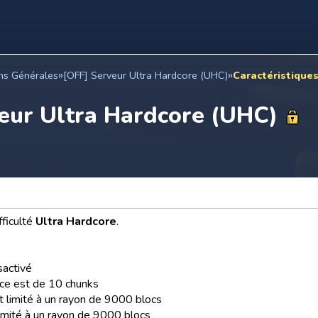
»
»
ns Générales
[OFF] Serveur Ultra Hardcore (UHC)
Caractéristique
veur Ultra Hardcore (UHC)
fficulté
Ultra Hardcore
.
sactivé
ce est de 10 chunks
t limité à un rayon de 9000 blocs
limité à un rayon de 9000 blocs