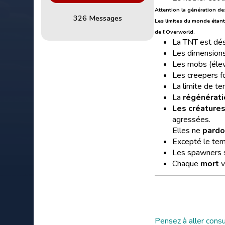
Attention la génération des
326 Messages
Les limites du monde étant
de l'Overworld.
La TNT est dés
Les dimension
Les mobs (élev
Les creepers f
La limite de t
La
régénérati
Les créature
agressées.
Elles ne
pardo
Excepté le temp
Les spawners s
Chaque
mort
v
Pensez à aller cons